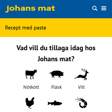
Matbloggen
Sök
Recept med
pasta
Innertemperaturer
på
Ingredienser
Johans
Vad vill du tillaga idag hos
Matsnack
mat
Johans mat?
Ölbloggen
Ölsnack
Sök
efter:
Topplistan
Nötkött
Fläsk
Vilt
Bryggerier
Ölstilar
Kontakt