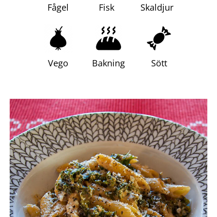
Fågel
Fisk
Skaldjur
Frågor
&
svar
Ölprovning
Vego
Bakning
Sött
YouTube