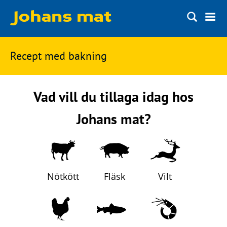
Matbloggen
Sök
Recept med
bakning
Innertemperaturer
på
Ingredienser
Johans
Vad vill du tillaga idag hos
Matsnack
mat
Johans mat?
Ölbloggen
Ölsnack
Sök
efter:
Topplistan
Nötkött
Fläsk
Vilt
Bryggerier
Ölstilar
Kontakt