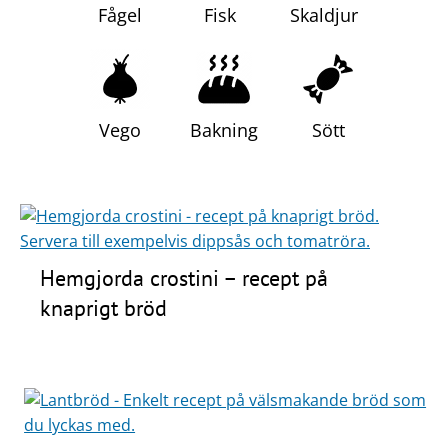
Fågel
Fisk
Skaldjur
Frågor
&
svar
Ölprovning
Vego
Bakning
Sött
YouTube
Hemgjorda crostini – recept på
knaprigt bröd