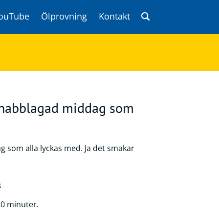
ouTube
Ölprovning
Kontakt
 snabblagad middag som
s
20 minuter.