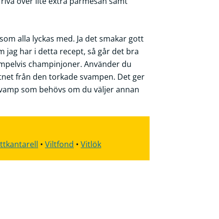
 riva över lite extra parmesan samt
om alla lyckas med. Ja det smakar gott
m jag har i detta recept, så går det bra
mpelvis champinjoner. Använder du
ttnet från den torkade svampen. Det ger
svamp som behövs om du väljer annan
ttkantarell
•
Viltfond
•
Vitlök