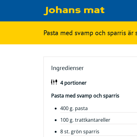
Matbloggen
Sök
Pasta med svamp och sparris är
Innertemperaturer
på
Ingredienser
Johans
Matsnack
mat
Ingredienser
Ölbloggen
4 portioner
Ölsnack
Sök
efter:
Pasta med svamp och sparris
Topplistan
Bryggerier
400 g. pasta
Ölstilar
100 g. trattkantareller
8 st. grön sparris
Kontakt