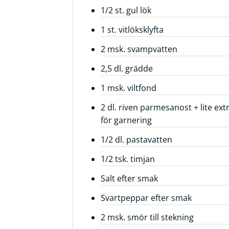
1/2 st. gul lök
Frågor
1 st. vitlöksklyfta
&
svar
2 msk. svampvatten
Ölprovning
2,5 dl. grädde
YouTube
1 msk. viltfond
2 dl. riven parmesanost + lite ext
för garnering
1/2 dl. pastavatten
1/2 tsk. timjan
Salt efter smak
Svartpeppar efter smak
2 msk. smör till stekning