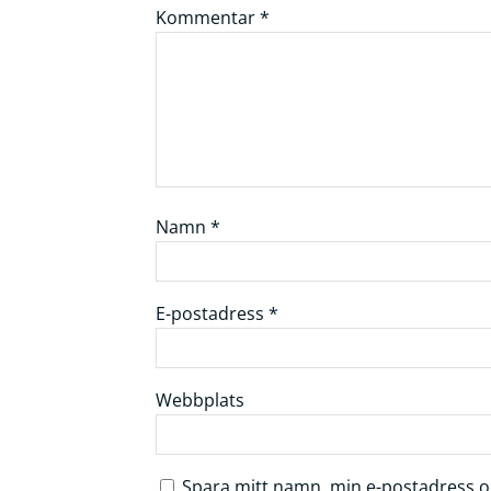
Kommentar
*
Namn
*
E-postadress
*
Webbplats
Spara mitt namn, min e-postadress oc