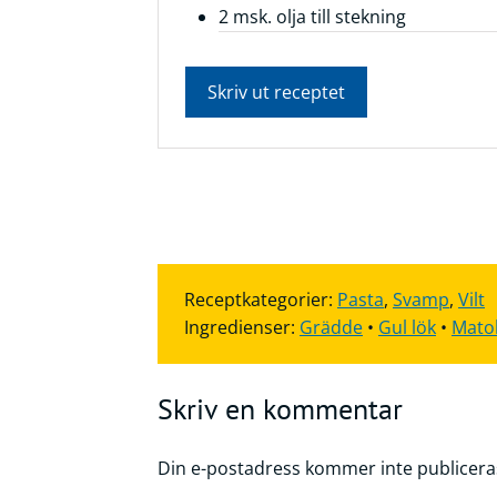
2 msk. olja till stekning
Skriv ut receptet
Receptkategorier:
Pasta
,
Svamp
,
Vilt
Ingredienser:
Grädde
•
Gul lök
•
Matol
Skriv en kommentar
Din e-postadress kommer inte publicera