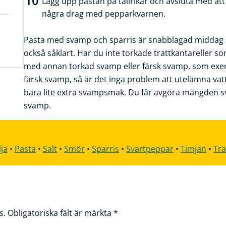
Lägg upp pastan på tallrikar och avsluta med att
några drag med pepparkvarnen.
Pasta med svamp och sparris är snabblagad middag s
också såklart. Har du inte torkade trattkantareller so
med annan torkad svamp eller färsk svamp, som exe
färsk svamp, så är det inga problem att utelämna va
bara lite extra svampsmak. Du får avgöra mängden 
svamp.
ja
•
Pasta
•
Salt
•
Smör
•
Sparris
•
Svartpeppar
•
Timjan
•
Tra
s.
Obligatoriska fält är märkta
*