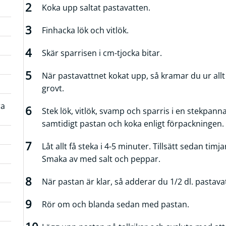
Koka upp saltat pastavatten.
Finhacka lök och vitlök.
Skär sparrisen i cm-tjocka bitar.
När pastavattnet kokat upp, så kramar du ur all
grovt.
ra
Stek lök, vitlök, svamp och sparris i en stekpan
samtidigt pastan och koka enligt förpackningen.
Låt allt få steka i 4-5 minuter. Tillsätt sedan tim
Smaka av med salt och peppar.
När pastan är klar, så adderar du 1/2 dl. pasta
Rör om och blanda sedan med pastan.