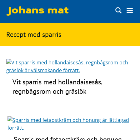
Matbloggen
Sök
Recept med
sparris
Innertemperaturer
på
Ingredienser
Johans
Matsnack
mat
Ölbloggen
Vit sparris med hollandaisesås,
Ölsnack
Sök
regnbågsrom och gräslök
efter:
Topplistan
Bryggerier
Ölstilar
Kontakt
Sparris med fetaostkräm och honung