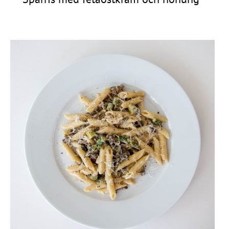
Frågor
&
svar
Ölprovning
YouTube