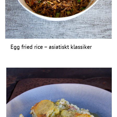
Frågor
&
svar
Ölprovning
YouTube
Egg fried rice – asiatiskt klassiker