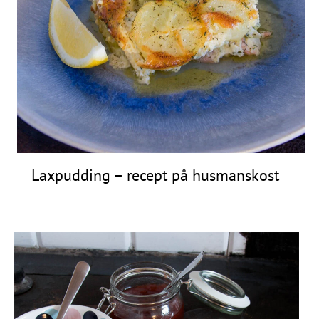
Laxpudding – recept på husmanskost