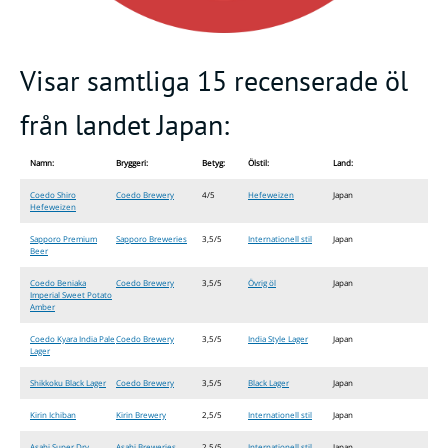
Visar samtliga 15 recenserade öl
från landet Japan:
Namn:
Bryggeri:
Betyg:
Ölstil:
Land:
Coedo Shiro
Coedo Brewery
4/5
Hefeweizen
Japan
Hefeweizen
Sapporo Premium
Sapporo Breweries
3,5/5
Internationell stil
Japan
Beer
Coedo Beniaka
Coedo Brewery
3,5/5
Övrig öl
Japan
Imperial Sweet Potato
Amber
Coedo Kyara India Pale
Coedo Brewery
3,5/5
India Style Lager
Japan
Lager
Shikkoku Black Lager
Coedo Brewery
3,5/5
Black Lager
Japan
Kirin Ichiban
Kirin Brewery
2,5/5
Internationell stil
Japan
Asahi Super Dry
Asahi Breweries
2,5/5
Internationell stil
Japan