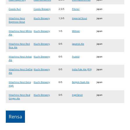
Coedo Ruri
Coedo Brewery
2,5/5
Pilsner
Japan
Hitachino Nest
Kiuchi Brewery
1,5/5
Imperial Stout
Japan
Espresso Stout
Hitachino Nest White
Kiuchi Brewery
1/5
Witbier
Japan
Ale
Hitachino Nest Red
Kiuchi Brewery
0/5
Japansk Ale
Japan
Rice Ale
Hitachino Nest Anbai
Kiuchi Brewery
0/5
Fruktöl
Japan
Ale
Hitachino Nest DaiDai
Kiuchi Brewery
0/5
India Pale Ale (IPA)
Japan
Ale
Hitachino Nest Extra
Kiuchi Brewery
0/5
Belgisk Stark Ale
Japan
High
Hitachino Nest Real
Kiuchi Brewery
0/5
Ingefärsöl
Japan
Ginger Ale
Rensa