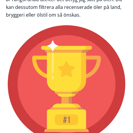
kan dessutom filtrera alla recenserade öler på land,
Frågor
bryggeri eller ölstil om så önskas.
&
svar
Ölprovning
YouTube