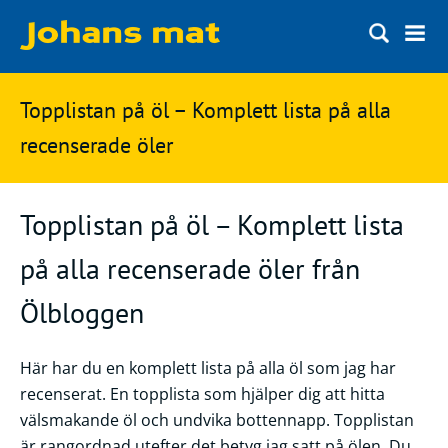
Matbloggen
Sök
Topplistan på öl – Komplett lista på alla
Innertemperaturer
på
recenserade öler
Ingredienser
Johans
Matsnack
Topplistan på öl – Komplett lista
mat
Ölbloggen
på alla recenserade öler från
Ölsnack
Sök
Ölbloggen
efter:
Topplistan
Bryggerier
Här har du en komplett lista på alla öl som jag har
Ölstilar
recenserat. En topplista som hjälper dig att hitta
välsmakande öl och undvika bottennapp. Topplistan
Kontakt
är rangordnad utefter det betyg jag satt på ölen. Du