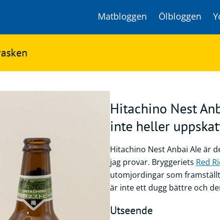
Matbloggen
Ölbloggen
Y
vasken
Hitachino Nest Anb
inte heller uppska
Hitachino Nest Anbai Ale är 
jag provar. Bryggeriets
Red Ri
utomjordingar som framställt ö
är inte ett dugg bättre och de
Utseende