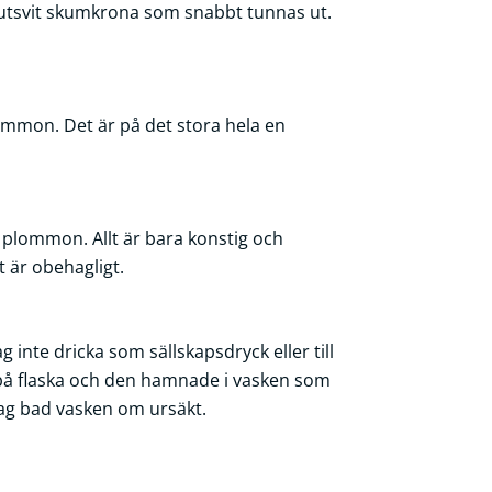
utsvit skumkrona som snabbt tunnas ut.
lommon. Det är på det stora hela en
av plommon. Allt är bara konstig och
 är obehagligt.
ag inte dricka som sällskapsdryck eller till
k på flaska och den hamnade i vasken som
Jag bad vasken om ursäkt.