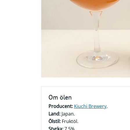
Frågor
&
svar
Ölprovning
YouTube
Om ölen
Producent:
Kiuchi Brewery
.
Land:
Japan.
Ölstil:
Fruktöl.
Styrka:
7,5%.