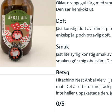
Oklar orangegul färg med sm
Den ser hemkokt ut.
Doft
Jäst konstig doft av främst p
enkelspårig och otrevlig doft.
Smak
Jäst lite syrlig konstig smak 
smaken gör mig obekväm. Det
Betyg
Hitachino Nest Anbai Ale vill j
mat. Det är ett stort nej tac
inte heller uppskattade den. 
0/5