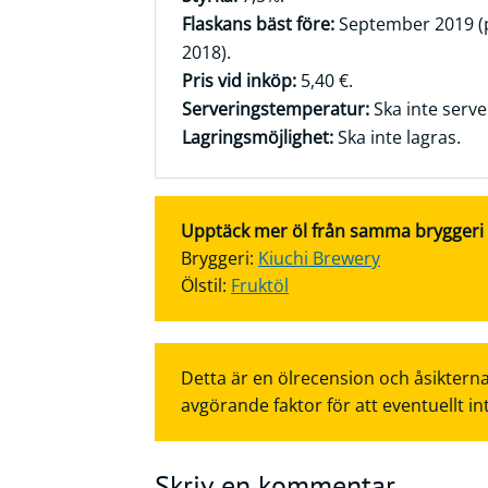
Flaskans bäst före:
September 2019 (
2018).
Pris vid inköp:
5,40 €.
Serveringstemperatur:
Ska inte server
Lagringsmöjlighet:
Ska inte lagras.
Upptäck mer öl från samma bryggeri el
Bryggeri:
Kiuchi Brewery
Ölstil:
Fruktöl
Detta är en ölrecension och åsikterna
avgörande faktor för att eventuellt in
Skriv en kommentar