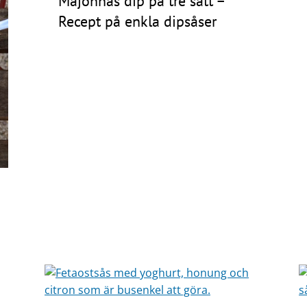
Majonnäs dip på tre sätt –
Recept på enkla dipsåser