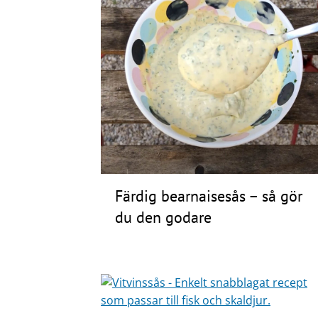
Frågor
&
svar
Ölprovning
YouTube
Färdig bearnaisesås – så gör
du den godare