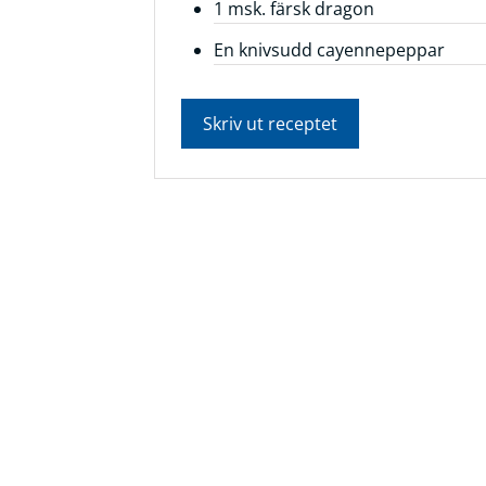
1 msk. färsk dragon
Frågor
En knivsudd cayennepeppar
&
svar
Skriv ut receptet
Ölprovning
YouTube