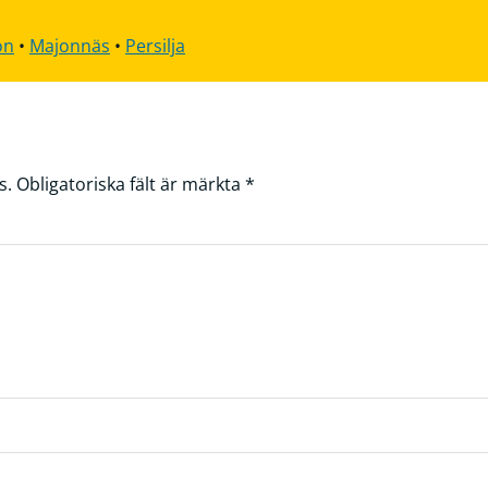
on
•
Majonnäs
•
Persilja
s.
Obligatoriska fält är märkta
*