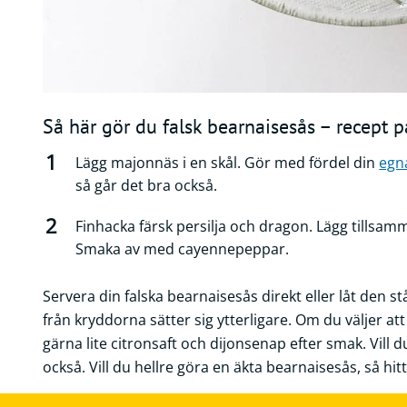
Så här gör du falsk bearnaisesås – recept 
Lägg majonnäs i en skål. Gör med fördel din
egn
så går det bra också.
Finhacka färsk persilja och dragon. Lägg tills
Smaka av med cayennepeppar.
Servera din falska bearnaisesås direkt eller låt den s
från kryddorna sätter sig ytterligare. Om du väljer a
gärna lite citronsaft och dijonsenap efter smak. Vill du
också. Vill du hellre göra en äkta bearnaisesås, så hi