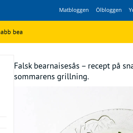
Matbloggen
Ölbloggen
Y
snabb bea
Falsk bearnaisesås – recept på sn
sommarens grillning.