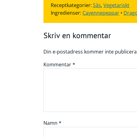
Receptkategorier:
Sås
,
Vegetariskt
Ingredienser:
Cayennepeppar
•
Drag
Skriv en kommentar
Din e-postadress kommer inte publicera
Kommentar
*
Namn
*