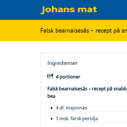
Matbloggen
Sök
Falsk bearnaisesås – recept på 
Innertemperaturer
på
Ingredienser
Johans
Matsnack
mat
Ingredienser
Ölbloggen
4 portioner
Ölsnack
Sök
efter:
Falsk bearnaisesås – recept på snabb
Topplistan
bea
Bryggerier
4 dl. majonnäs
Ölstilar
1 msk. färsk persilja
Kontakt