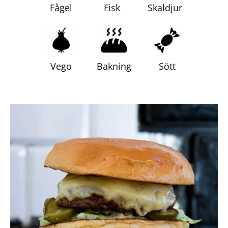
Fågel
Fisk
Skaldjur
Frågor
&
svar
Ölprovning
Vego
Bakning
Sött
YouTube