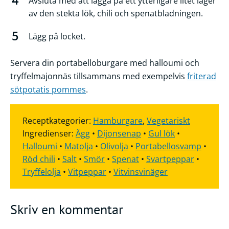
Avsluta med att lägga på ett ytterligare litet lager
av den stekta lök, chili och spenatbladningen.
Lägg på locket.
Servera din portabelloburgare med halloumi och
tryffelmajonnäs tillsammans med exempelvis
friterad
sötpotatis pommes
.
Receptkategorier:
Hamburgare
,
Vegetariskt
Ingredienser:
Ägg
•
Dijonsenap
•
Gul lök
•
Halloumi
•
Matolja
•
Olivolja
•
Portabellosvamp
•
Röd chili
•
Salt
•
Smör
•
Spenat
•
Svartpeppar
•
Tryffelolja
•
Vitpeppar
•
Vitvinsvinäger
Skriv en kommentar