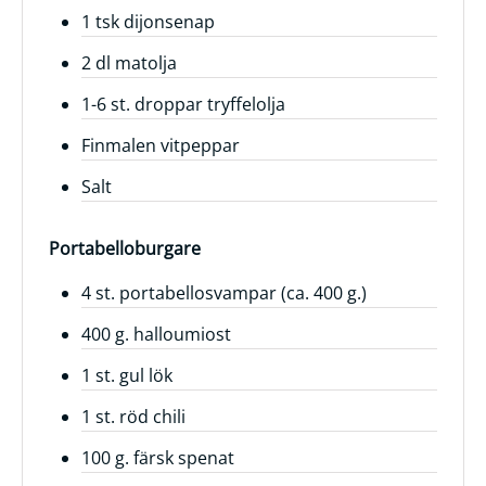
1 tsk dijonsenap
Frågor
2 dl matolja
&
svar
1-6 st. droppar tryffelolja
Ölprovning
Finmalen vitpeppar
YouTube
Salt
Portabelloburgare
4 st. portabellosvampar (ca. 400 g.)
400 g. halloumiost
1 st. gul lök
1 st. röd chili
100 g. färsk spenat