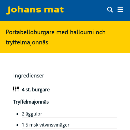
Matbloggen
Sök
Portabelloburgare med halloumi och
Innertemperaturer
på
tryffelmajonnäs
Ingredienser
Johans
Matsnack
mat
Ölbloggen
Ingredienser
Ölsnack
Sök
4 st. burgare
efter:
Topplistan
Bryggerier
Tryffelmajonnäs
Ölstilar
2 äggulor
1,5 msk vitvinsvinäger
Kontakt