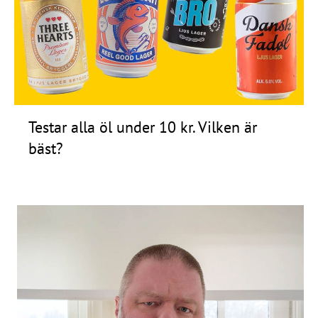
Frågor
&
svar
Ölprovning
YouTube
Testar alla öl under 10 kr. Vilken är
bäst?