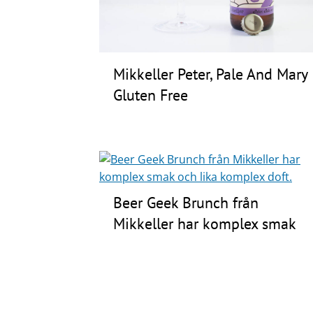
Frågor
&
svar
Mikkeller Peter, Pale And Mary
Ölprovning
Gluten Free
YouTube
Beer Geek Brunch från
Mikkeller har komplex smak