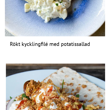
Frågor
&
svar
Ölprovning
YouTube
Rökt kycklingfilé med potatissallad