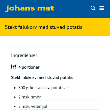
Matbloggen
Sök
Stekt falukorv med stuvad potatis
Innertemperaturer
på
Ingredienser
Johans
Matsnack
mat
Ingredienser
Ölbloggen
4 portioner
Ölsnack
Sök
efter:
Topplistan
Stekt falukorv med stuvad potatis
Bryggerier
800 g. kokta fasta potatisar
Ölstilar
2 msk. smör
2 msk. vetemjöl
Kontakt