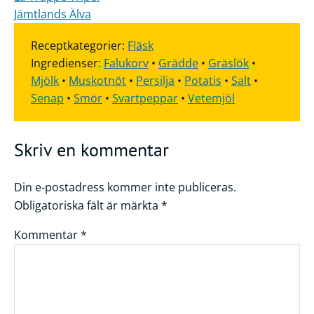
Jämtlands Älva
Receptkategorier:
Fläsk
Ingredienser:
Falukorv
•
Grädde
•
Gräslök
•
Mjölk
•
Muskotnöt
•
Persilja
•
Potatis
•
Salt
•
Senap
•
Smör
•
Svartpeppar
•
Vetemjöl
Skriv en kommentar
Din e-postadress kommer inte publiceras.
Obligatoriska fält är märkta
*
Kommentar
*