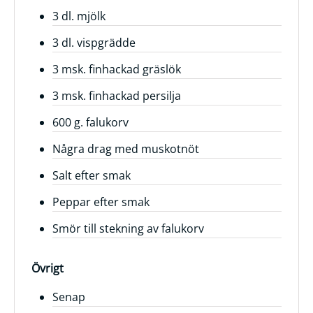
3 dl. mjölk
Frågor
&
3 dl. vispgrädde
svar
3 msk. finhackad gräslök
Ölprovning
3 msk. finhackad persilja
YouTube
600 g. falukorv
Några drag med muskotnöt
Salt efter smak
Peppar efter smak
Smör till stekning av falukorv
Övrigt
Senap