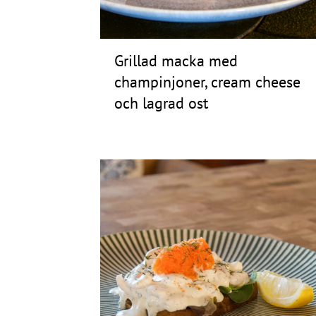
Frågor
&
Grillad macka med
svar
champinjoner, cream cheese
Ölprovning
och lagrad ost
YouTube