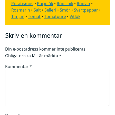
Potatismos
•
Purjolök
•
Röd chili
•
Rödvin
•
Rosmarin
•
Salt
•
Selleri
•
Smör
•
Svartpeppar
•
Timjan
•
Tomat
•
Tomatpuré
•
Vitlök
Skriv en kommentar
Din e-postadress kommer inte publiceras.
Obligatoriska fält är märkta
*
Kommentar
*