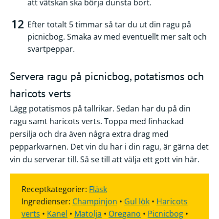
att vätskan ska börja dunsta bort.
Efter totalt 5 timmar så tar du ut din ragu på
picnicbog. Smaka av med eventuellt mer salt och
svartpeppar.
Servera ragu på picnicbog, potatismos och
haricots verts
Lägg potatismos på tallrikar. Sedan har du på din
ragu samt haricots verts. Toppa med finhackad
persilja och dra även några extra drag med
pepparkvarnen. Det vin du har i din ragu, är gärna det
vin du serverar till. Så se till att välja ett gott vin här.
Receptkategorier:
Fläsk
Ingredienser:
Champinjon
•
Gul lök
•
Haricots
verts
•
Kanel
•
Matolja
•
Oregano
•
Picnicbog
•