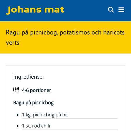
Matbloggen
Sök
Ragu på picnicbog, potatismos och haricots
Innertemperaturer
på
verts
Ingredienser
Johans
Matsnack
mat
Ölbloggen
Ingredienser
Ölsnack
Sök
4-6 portioner
efter:
Topplistan
Bryggerier
Ragu på picnicbog
Ölstilar
1 kg. picnicbog på bit
1 st. röd chili
Kontakt