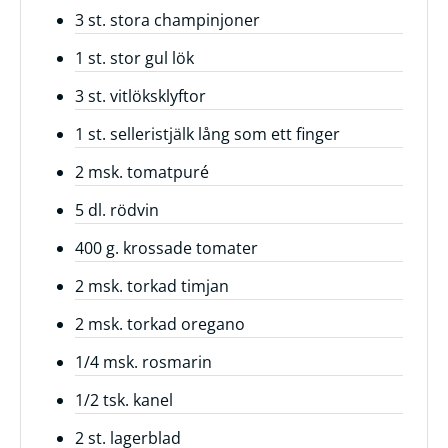
3 st. stora champinjoner
Frågor
1 st. stor gul lök
&
svar
3 st. vitlöksklyftor
Ölprovning
1 st. selleristjälk lång som ett finger
YouTube
2 msk. tomatpuré
5 dl. rödvin
400 g. krossade tomater
2 msk. torkad timjan
2 msk. torkad oregano
1/4 msk. rosmarin
1/2 tsk. kanel
2 st. lagerblad