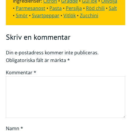
Ingredienser:
Citron
•
Grädde
•
Gul lök
•
Olivolja
•
Parmesanost
•
Pasta
•
Persilja
•
Röd chili
•
Salt
•
Smör
•
Svartpeppar
•
Vitlök
•
Zucchini
Skriv en kommentar
Din e-postadress kommer inte publiceras.
Obligatoriska fält är märkta
*
Kommentar
*
Namn
*