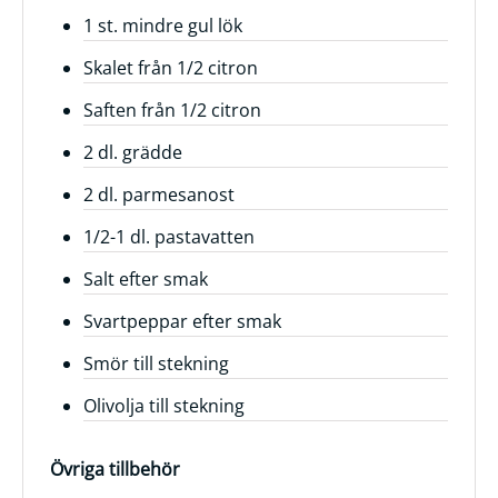
1 st. mindre gul lök
Frågor
&
Skalet från 1/2 citron
svar
Saften från 1/2 citron
Ölprovning
2 dl. grädde
YouTube
2 dl. parmesanost
1/2-1 dl. pastavatten
Salt efter smak
Svartpeppar efter smak
Smör till stekning
Olivolja till stekning
Övriga tillbehör