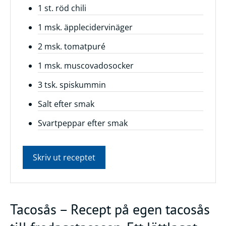
1 st. röd chili
Frågor
1 msk. äpplecidervinäger
&
svar
2 msk. tomatpuré
Ölprovning
1 msk. muscovadosocker
YouTube
3 tsk. spiskummin
Salt efter smak
Svartpeppar efter smak
Skriv ut receptet
Tacosås – Recept på egen tacosås