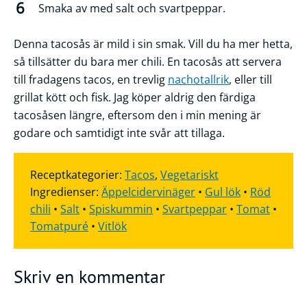
Smaka av med salt och svartpeppar.
Denna tacosås är mild i sin smak. Vill du ha mer hetta,
så tillsätter du bara mer chili. En tacosås att servera
till fradagens tacos, en trevlig
nachotallrik
, eller till
grillat kött och fisk. Jag köper aldrig den färdiga
tacosåsen längre, eftersom den i min mening är
godare och samtidigt inte svår att tillaga.
Receptkategorier:
Tacos
,
Vegetariskt
Ingredienser:
Äppelcidervinäger
•
Gul lök
•
Röd
chili
•
Salt
•
Spiskummin
•
Svartpeppar
•
Tomat
•
Tomatpuré
•
Vitlök
Skriv en kommentar