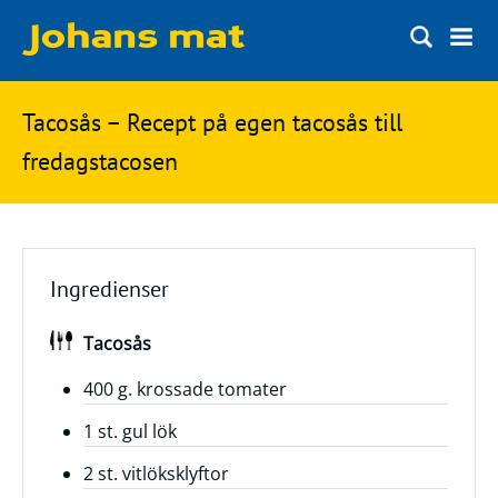
Matbloggen
Sök
Tacosås – Recept på egen tacosås till
Innertemperaturer
på
fredagstacosen
Ingredienser
Johans
Matsnack
mat
Ölbloggen
Ingredienser
Ölsnack
Sök
Tacosås
efter:
Topplistan
Bryggerier
400 g. krossade tomater
Ölstilar
1 st. gul lök
2 st. vitlöksklyftor
Kontakt