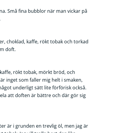
a. Små fina bubblor när man vickar på
.
r, choklad, kaffe, rökt tobak och torkad
äm doft.
kaffe, rökt tobak, mörkt bröd, och
är inget som faller mig helt i smaken,
ågot underligt sätt lite förförisk också.
ela att doften är bättre och där gör sig
är i grunden en trevlig öl, men jag är