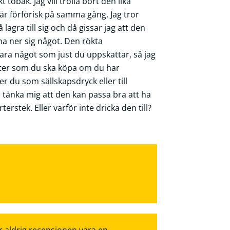
 tobak. Jag vill trolla bort den lika
är förförisk på samma gång. Jag tror
lagra till sig och då gissar jag att den
a ner sig något. Den rökta
a något som just du uppskattar, så jag
orter som du ska köpa om du har
r du som sällskapsdryck eller till
n tänka mig att den kan passa bra att ha
terstek. Eller varför inte dricka den till?