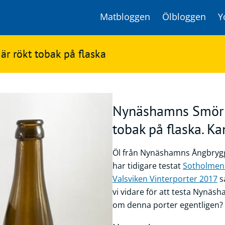
Matbloggen
Ölbloggen
Y
r rökt tobak på flaska
Nynäshamns Smörpu
tobak på flaska. Ka
Öl från Nynäshamns Ångbrygge
har tidigare testat
Sotholmen 
Valsviken Vinterporter 2017
s
vi vidare för att testa Nynäs
om denna porter egentligen?