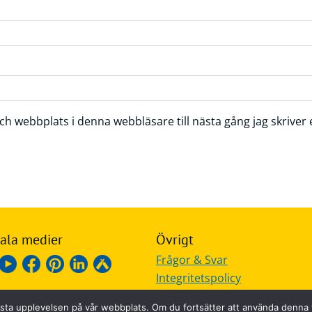
h webbplats i denna webbläsare till nästa gång jag skrive
ala medier
Övrigt
Frågor & Svar
Integritetspolicy
n bästa upplevelsen på vår webbplats. Om du fortsätter att använda denn