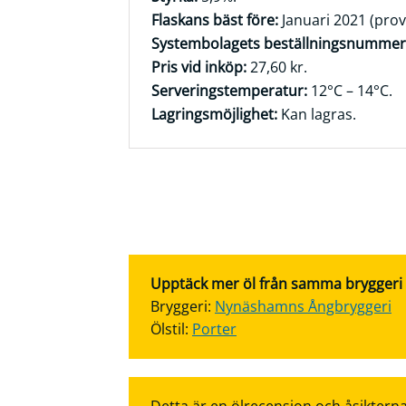
Flaskans bäst före:
Januari 2021 (pro
Systembolagets beställningsnummer
Pris vid inköp:
27,60 kr.
Serveringstemperatur:
12°C – 14°C.
Lagringsmöjlighet:
Kan lagras.
Upptäck mer öl från samma bryggeri el
Bryggeri:
Nynäshamns Ångbryggeri
Ölstil:
Porter