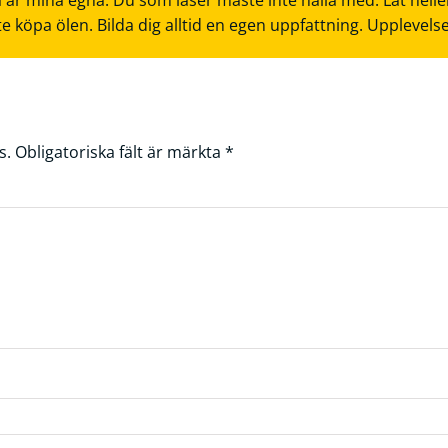
 är mina egna. Du som läser måste inte hålla med. Låt helle
te köpa ölen. Bilda dig alltid en egen uppfattning. Upplevels
s.
Obligatoriska fält är märkta
*