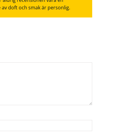
r aldrig recensionen vara en
e av doft och smak är personlig.