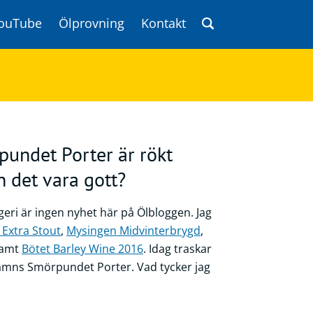
ouTube
Ölprovning
Kontakt
ndet Porter är rökt
n det vara gott?
ri är ingen nyhet här på Ölbloggen. Jag
Extra Stout
,
Mysingen Midvinterbrygd
,
amt
Bötet Barley Wine 2016
. Idag traskar
hamns Smörpundet Porter. Vad tycker jag