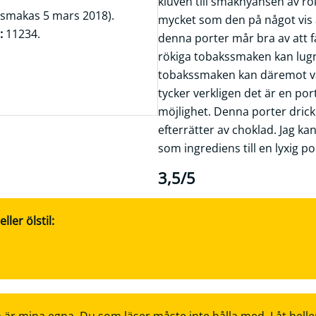
kluven till smaknyansen av rökt
vsmakas 5 mars 2018).
mycket som den på något vis 
:
11234.
denna porter mår bra av att få 
rökiga tobakssmaken kan lugn
tobakssmaken kan däremot var
tycker verkligen det är en p
möjlighet. Denna porter dricke
efterrätter av choklad. Jag ka
som ingrediens till en lyxig por
3,5/5
ler ölstil: