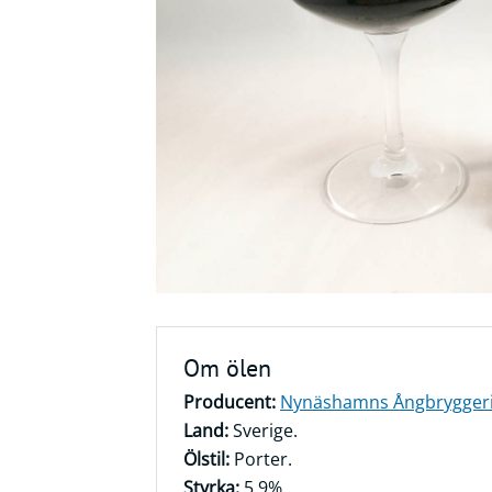
Frågor
&
svar
Ölprovning
YouTube
Om ölen
Producent:
Nynäshamns Ångbrygger
Land:
Sverige.
Ölstil:
Porter.
Styrka:
5,9%.