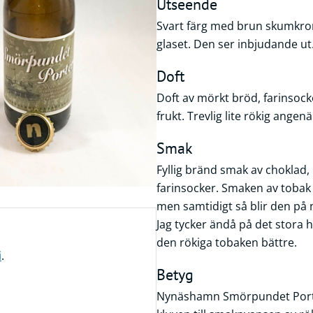
Utseende
Svart färg med brun skumkron
glaset. Den ser inbjudande ut
Doft
Doft av mörkt bröd, farinsocke
frukt. Trevlig lite rökig angen
Smak
Fyllig bränd smak av choklad, 
farinsocker. Smaken av tobak 
men samtidigt så blir den på n
Jag tycker ändå på det stora h
den rökiga tobaken bättre.
i
.
Betyg
Nynäshamn Smörpundet Porter 