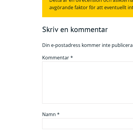
Detta är en ölrecension och åsikterna
avgörande faktor för att eventuellt in
Skriv en kommentar
Din e-postadress kommer inte publicera
Kommentar
*
Namn
*