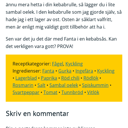
ännu mera hetta i din kebabrulle, så lägger du i lite
sambal oelek. I den kebabrulle som jag gjorde själv, så
hade jag i ett lager av ost. Osten är såklart valfritt,
men är enligt mig väldigt gott tillbehör att ha i.
Sen var det ju det där med Fanta i en kebabsås. Kan
det verkligen vara gott? PROVA!
Receptkategorier:
Fågel
,
Kyckling
Ingredienser:
Fanta
•
Gurka
•
Ingefära
•
Kyckling
•
Lagerblad
•
Paprika
•
Röd chili
•
Rödlök
•
Rosmarin
•
Salt
•
Sambal oelek
•
Spiskummin
•
Svartpeppar
•
Tomat
•
Tunnbröd
•
Vitlök
Skriv en kommentar