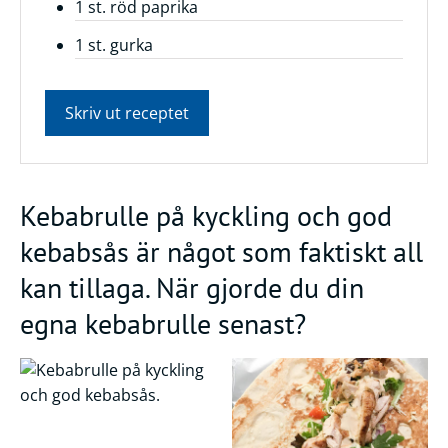
1 st. röd paprika
1 st. gurka
Skriv ut receptet
Kebabrulle på kyckling och god
kebabsås är något som faktiskt all
kan tillaga. När gjorde du din
egna kebabrulle senast?