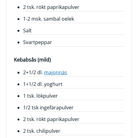
2 tsk. rökt paprikapulver
Frågor
&
1-2 msk. sambal oelek
svar
Salt
Ölprovning
Svartpeppar
YouTube
Kebabsås (mild)
2+1/2 dl.
majonnäs
1+1/2 dl. yoghurt
1 tsk. lökpulver
1/2 tsk ingefärapulver
2 tsk. rökt paprikapulver
2 tsk. chilipulver