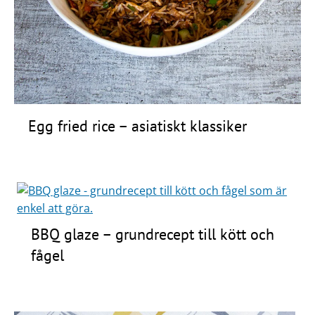
Frågor
&
svar
Ölprovning
YouTube
Egg fried rice – asiatiskt klassiker
BBQ glaze – grundrecept till kött och
fågel