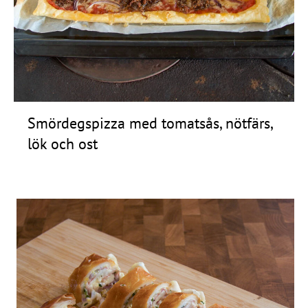
Frågor
&
svar
Ölprovning
YouTube
Smördegspizza med tomatsås, nötfärs,
lök och ost