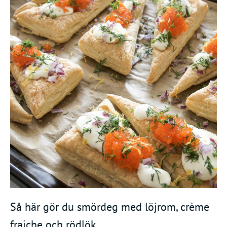
Så här gör du smördeg med löjrom, crème
fraiche och rödlök