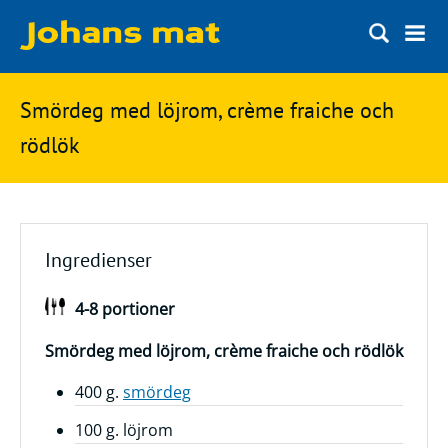
Matbloggen
Sök
Smördeg med löjrom, crème fraiche och
Innertemperaturer
på
rödlök
Ingredienser
Johans
Matsnack
mat
Ölbloggen
Ingredienser
Ölsnack
Sök
4-8 portioner
efter:
Topplistan
Bryggerier
Smördeg med löjrom, crème fraiche och rödlök
Ölstilar
400 g.
smördeg
100 g. löjrom
Kontakt