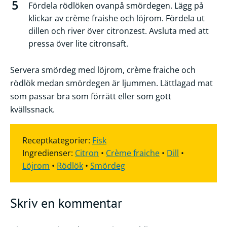
Fördela rödlöken ovanpå smördegen. Lägg på
klickar av crème fraishe och löjrom. Fördela ut
dillen och river över citronzest. Avsluta med att
pressa över lite citronsaft.
Servera smördeg med löjrom, crème fraiche och
rödlök medan smördegen är ljummen. Lättlagad mat
som passar bra som förrätt eller som gott
kvällssnack.
Receptkategorier:
Fisk
Ingredienser:
Citron
•
Crème fraiche
•
Dill
•
Löjrom
•
Rödlök
•
Smördeg
Skriv en kommentar