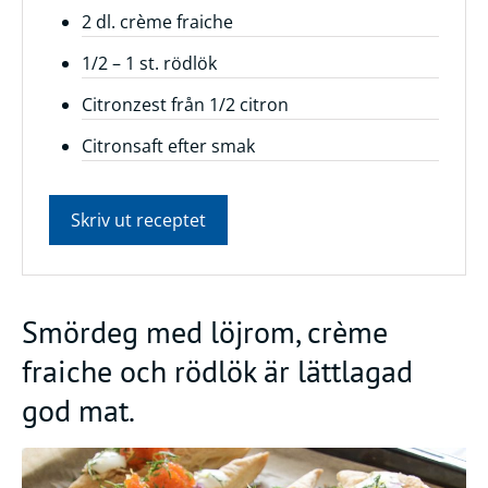
2 dl. crème fraiche
Frågor
1/2 – 1 st. rödlök
&
svar
Citronzest från 1/2 citron
Ölprovning
Citronsaft efter smak
YouTube
Skriv ut receptet
Smördeg med löjrom, crème
fraiche och rödlök är lättlagad
god mat.