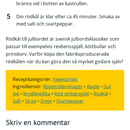
bränns vid i botten av kastrullen.
Din rödkål är klar efter ca 45 minuter. Smaka av
med salt och svartpeppar.
Rödkål till julbordet är svensk julbordsklassiker som
passar till exempelvis revbensspjäll, köttbullar och
prinskorv. Varför köpa den fabriksproducerade
rödkålen när du kan göra den så mycket godare själv?
Receptkategorier:
Vegetariskt
Ingredienser:
Äppelcidervinäger
•
Äpple
•
Gul
lök
•
Kryddnejlika
•
Röd vinbärsgelé
•
Rödkål
•
Salt
•
Sirap
•
Smör
•
Svartpeppar
Skriv en kommentar