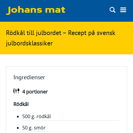
Matbloggen
Sök
Rödkål till julbordet – Recept på svensk
Innertemperaturer
på
julbordsklassiker
Ingredienser
Johans
Matsnack
mat
Ölbloggen
Ingredienser
Ölsnack
Sök
4 portioner
efter:
Topplistan
Bryggerier
Rödkål
Ölstilar
500 g. rödkål
50 g. smör
Kontakt