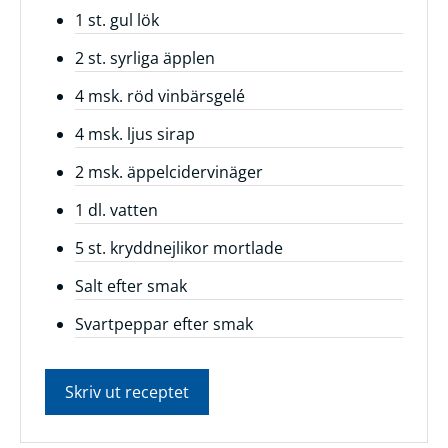
1 st. gul lök
Frågor
2 st. syrliga äpplen
&
svar
4 msk. röd vinbärsgelé
Ölprovning
4 msk. ljus sirap
YouTube
2 msk. äppelcidervinäger
1 dl. vatten
5 st. kryddnejlikor mortlade
Salt efter smak
Svartpeppar efter smak
Skriv ut receptet