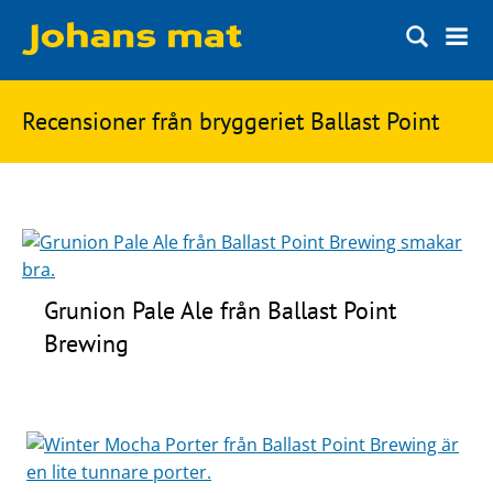
Matbloggen
Sök
Recensioner från bryggeriet Ballast Point
Innertemperaturer
på
Ingredienser
Johans
Matsnack
mat
Ölbloggen
Ölsnack
Grunion Pale Ale från Ballast Point
Sök
Brewing
efter:
Topplistan
Bryggerier
Ölstilar
Kontakt