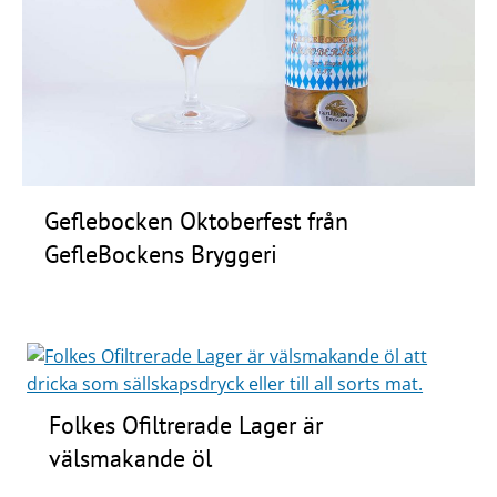
Frågor
&
svar
Ölprovning
YouTube
Geflebocken Oktoberfest från
GefleBockens Bryggeri
Folkes Ofiltrerade Lager är
välsmakande öl