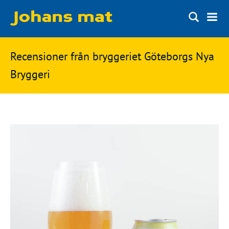
Matbloggen
Sök
Recensioner från bryggeriet Göteborgs Nya
Innertemperaturer
på
Bryggeri
Ingredienser
Johans
Matsnack
mat
Ölbloggen
Ölsnack
Sök
efter:
Topplistan
Bryggerier
Ölstilar
Kontakt