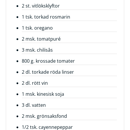
2 st. vitlöksklyftor
Frågor
1 tsk. torkad rosmarin
&
svar
1 tsk. oregano
Ölprovning
2 msk. tomatpuré
YouTube
3 msk. chilisås
800 g. krossade tomater
2 dl. torkade röda linser
2 dl. rött vin
1 msk. kinesisk soja
3 dl. vatten
2 msk. grönsaksfond
1/2 tsk. cayennepeppar