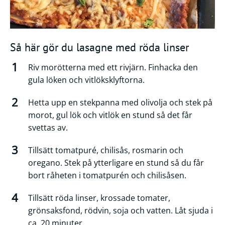
Så här gör du lasagne med röda linser
Riv morötterna med ett rivjärn. Finhacka den
gula löken och vitlöksklyftorna.
Hetta upp en stekpanna med olivolja och stek på
morot, gul lök och vitlök en stund så det får
svettas av.
Tillsätt tomatpuré, chilisås, rosmarin och
oregano. Stek på ytterligare en stund så du får
bort råheten i tomatpurén och chilisåsen.
Tillsätt röda linser, krossade tomater,
grönsaksfond, rödvin, soja och vatten. Låt sjuda i
ca. 20 minuter.