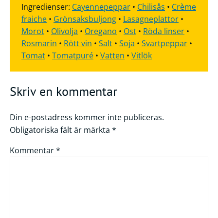
Ingredienser:
Cayennepeppar
•
Chilisås
•
Crème
fraiche
•
Grönsaksbuljong
•
Lasagneplattor
•
Morot
•
Olivolja
•
Oregano
•
Ost
•
Röda linser
•
Rosmarin
•
Rött vin
•
Salt
•
Soja
•
Svartpeppar
•
Tomat
•
Tomatpuré
•
Vatten
•
Vitlök
Skriv en kommentar
Din e-postadress kommer inte publiceras.
Obligatoriska fält är märkta
*
Kommentar
*