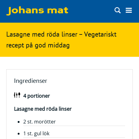
Matbloggen
Sök
Lasagne med röda linser – Vegetariskt
Innertemperaturer
på
recept på god middag
Ingredienser
Johans
Matsnack
mat
Ölbloggen
Ingredienser
Ölsnack
Sök
4 portioner
efter:
Topplistan
Bryggerier
Lasagne med röda linser
Ölstilar
2 st. morötter
1 st. gul lök
Kontakt