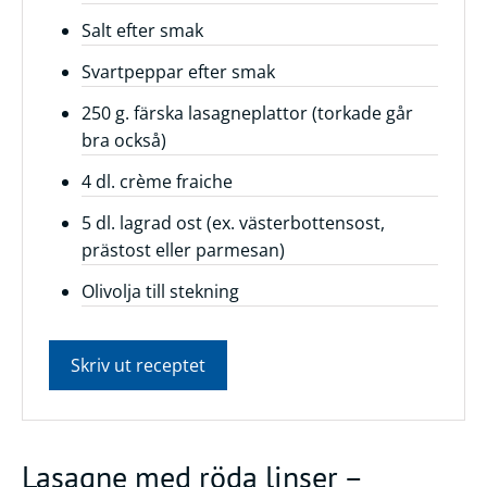
Salt efter smak
Svartpeppar efter smak
250 g. färska lasagneplattor (torkade går
bra också)
4 dl. crème fraiche
5 dl. lagrad ost (ex. västerbottensost,
prästost eller parmesan)
Olivolja till stekning
Skriv ut receptet
Lasagne med röda linser –