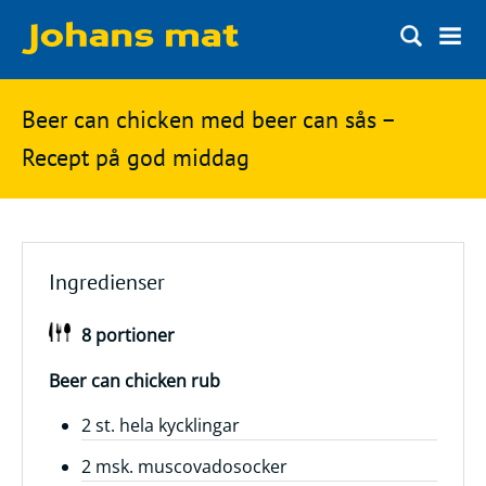
Matbloggen
Sök
Beer can chicken med beer can sås –
Innertemperaturer
på
Recept på god middag
Ingredienser
Johans
Matsnack
mat
Ölbloggen
Ingredienser
Ölsnack
Sök
8 portioner
efter:
Topplistan
Bryggerier
Beer can chicken rub
Ölstilar
2 st. hela kycklingar
2 msk. muscovadosocker
Kontakt