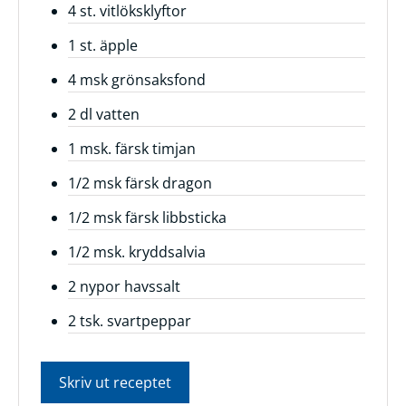
4 st. vitlöksklyftor
1 st. äpple
4 msk grönsaksfond
2 dl vatten
1 msk. färsk timjan
1/2 msk färsk dragon
1/2 msk färsk libbsticka
1/2 msk. kryddsalvia
2 nypor havssalt
2 tsk. svartpeppar
Skriv ut receptet