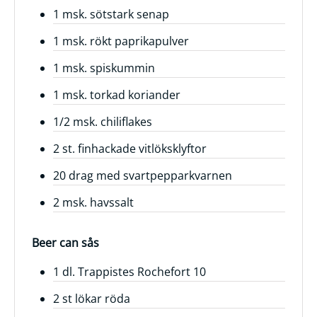
1 msk. sötstark senap
Frågor
1 msk. rökt paprikapulver
&
svar
1 msk. spiskummin
Ölprovning
1 msk. torkad koriander
YouTube
1/2 msk. chiliflakes
2 st. finhackade vitlöksklyftor
20 drag med svartpepparkvarnen
2 msk. havssalt
Beer can sås
1 dl. Trappistes Rochefort 10
2 st lökar röda