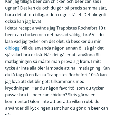
Kan jag tillaga beer can chicken och beer can sås i
ugnen? Det kan du och du gör på precis samma sätt,
bara det att du tillagar den i ugn istället. Det blir gott
också kan jag lova!
I detta recept använde jag Trappistes Rochefort 10 till
beer can chicken och det passad väldigt bra! Vill du
läsa vad jag tycker om det ölet, så besöker du min
ölblogg
. Vill du använda någon annan öl, så går det
självklart bra också. När det gäller att använda öl i
matlagningen så måste man prova sig fram. I mitt
tycke är inte alla öler lämpade att ha i matlagning. Kan
du få tag på en flaska Trappistes Rochefort 10 så kan
jag lova att det blir gott tillsammans med
kryddningen. Har du någon favoritöl som du tycker
passar bra till beer can chicken? Skriv gärna en
kommentar! Glöm inte att berätta vilken rubb du
använder till kycklingen samt hur du gör din beer can
sås!