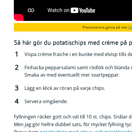
Prenumerera gärna på min
Yo
Så här gör du potatischips med crème på 
Vispa crème fraiche i en bunke med elvisp tills de
Finhacka pepparsalami samt rödlök och blanda
Smaka av med eventuellt mer svartpeppar.
Lägg en klick av röran på varje chips.
Servera omgående.
Fyllningen räcker gott och väl till 10 st. chips. Snålar 
Men jag gör hellre dubbel sats, för mycket fyllning ty