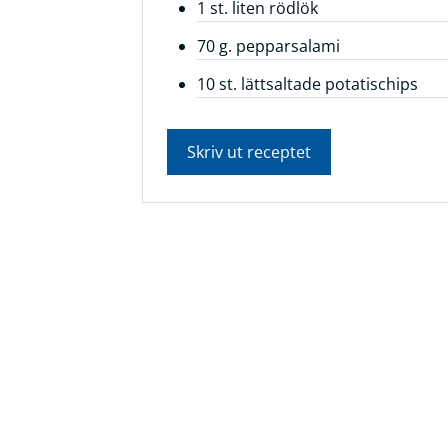
1 st. liten rödlök
Frågor
70 g. pepparsalami
&
10 st. lättsaltade potatischips
svar
Ölprovning
Skriv ut receptet
YouTube