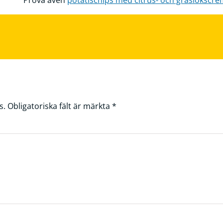
Prova även
potatischips med citrus- och gräslökscr
s.
Obligatoriska fält är märkta
*