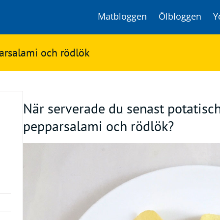
Matbloggen
Ölbloggen
Y
arsalami och rödlök
När serverade du senast potatis
pepparsalami och rödlök?