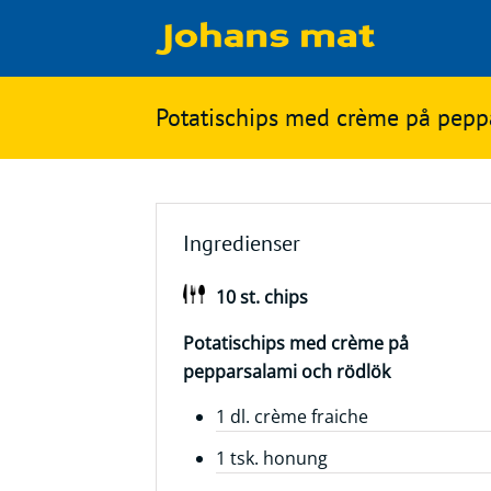
Matbloggen
Sök
Potatischips med crème på pepp
Innertemperaturer
på
Ingredienser
Johans
Matsnack
mat
Ingredienser
Ölbloggen
10 st. chips
Ölsnack
Sök
efter:
Potatischips med crème på
Topplistan
pepparsalami och rödlök
Bryggerier
1 dl. crème fraiche
Ölstilar
1 tsk. honung
Kontakt