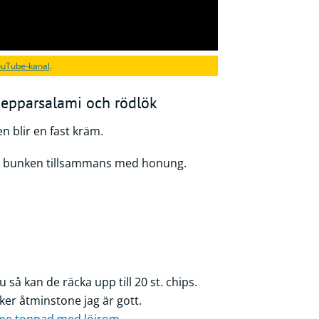
uTube-kanal
.
pepparsalami och rödlök
n blir en fast kräm.
 i bunken tillsammans med honung.
du så kan de räcka upp till 20 st. chips.
cker åtminstone jag är gott.