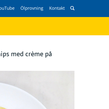
ouTube
Ölprovning
Kontakt
chips med crème på