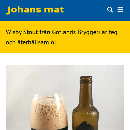
Matbloggen
Sök
Wisby Stout från Gotlands Bryggeri är feg
Innertemperaturer
på
och återhållsam öl
Ingredienser
Johans
Matsnack
mat
Ölbloggen
Ölsnack
Sök
efter:
Topplistan
Bryggerier
Ölstilar
Kontakt