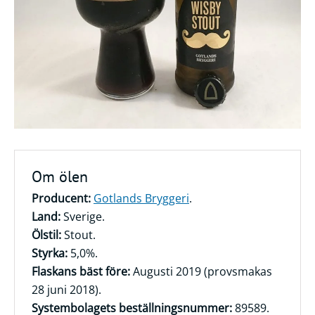
Frågor
&
svar
Ölprovning
YouTube
Om ölen
Producent:
Gotlands Bryggeri
.
Land:
Sverige.
Ölstil:
Stout.
Styrka:
5,0%.
Flaskans bäst före:
Augusti 2019 (provsmakas
28 juni 2018).
Systembolagets beställningsnummer:
89589.