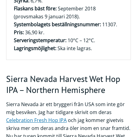
Styrka:
6,7%.
Flaskans bäst före:
September 2018
Frågor
(provsmakas 9 januari 2018).
&
Systembolagets beställningsnummer:
11307.
svar
Pris:
36,90 kr.
Ölprovning
Serveringstemperatur:
10°C – 12°C.
Lagringsmöjlighet:
Ska inte lagras.
YouTube
Sierra Nevada Harvest Wet Hop
IPA – Northern Hemisphere
Sierra Nevada är ett bryggeri från USA som inte gör
mig besviken. Jag har tidigare skrivit om deras
Celebration Fresh Hop IPA
och jag kommer givetvis
skriva mer om deras andra öler inom en snar framtid.
Nu har turen kommit till Sierra Nevada Harvest Wet