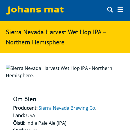
Matbloggen
Sök
Sierra Nevada Harvest Wet Hop IPA –
Innertemperaturer
på
Northern Hemisphere
Ingredienser
Johans
Matsnack
mat
Ölbloggen
Ölsnack
Sök
efter:
Topplistan
Om ölen
Bryggerier
Producent:
Sierra Nevada Brewing Co
.
Ölstilar
Land:
USA.
Ölstil:
India Pale Ale (IPA).
Kontakt