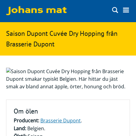
Matbloggen
Sök
Saison Dupont Cuvée Dry Hopping från
Innertemperaturer
på
Brasserie Dupont
Ingredienser
Johans
Matsnack
mat
Ölbloggen
Ölsnack
Sök
efter:
Topplistan
Bryggerier
Om ölen
Ölstilar
Producent:
Brasserie Dupont
.
Land:
Belgien.
Kontakt