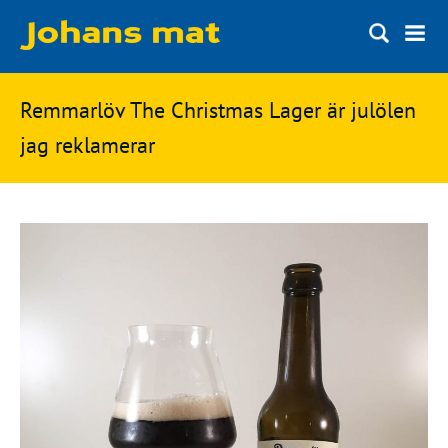
Matbloggen
Sök
Remmarlöv The Christmas Lager är julölen
Innertemperaturer
på
jag reklamerar
Ingredienser
Johans
Matsnack
mat
Ölbloggen
Ölsnack
Sök
efter:
Topplistan
Bryggerier
Ölstilar
Kontakt