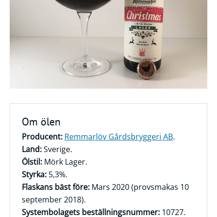
Frågor
&
svar
Ölprovning
YouTube
Om ölen
Producent:
Remmarlöv Gårdsbryggeri AB
.
Land:
Sverige.
Ölstil:
Mörk Lager.
Styrka:
5,3%.
Flaskans bäst före:
Mars 2020 (provsmakas 10
september 2018).
Systembolagets beställningsnummer:
10727.