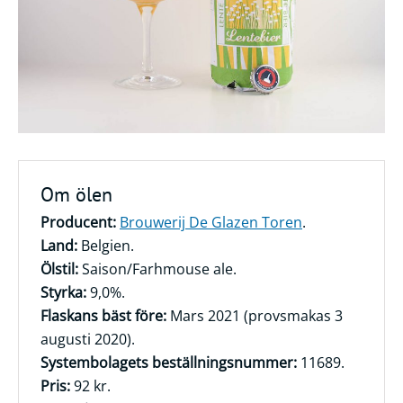
Frågor
&
svar
Ölprovning
YouTube
Om ölen
Producent:
Brouwerij De Glazen Toren
.
Land:
Belgien.
Ölstil:
Saison/Farhmouse ale.
Styrka:
9,0%.
Flaskans bäst före:
Mars 2021 (provsmakas 3
augusti 2020).
Systembolagets beställningsnummer:
11689.
Pris:
92 kr.