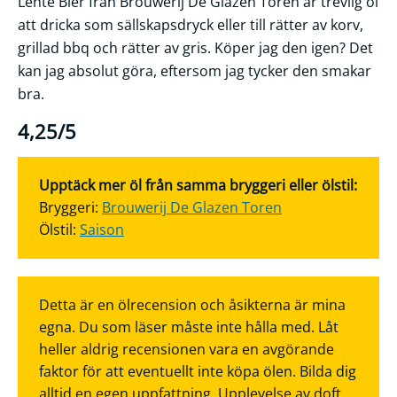
Lente Bier från Brouwerij De Glazen Toren är trevlig öl
att dricka som sällskapsdryck eller till rätter av korv,
grillad bbq och rätter av gris. Köper jag den igen? Det
kan jag absolut göra, eftersom jag tycker den smakar
bra.
4,25/5
Upptäck mer öl från samma bryggeri eller ölstil:
Bryggeri:
Brouwerij De Glazen Toren
Ölstil:
Saison
Detta är en ölrecension och åsikterna är mina
egna. Du som läser måste inte hålla med. Låt
heller aldrig recensionen vara en avgörande
faktor för att eventuellt inte köpa ölen. Bilda dig
alltid en egen uppfattning. Upplevelse av doft