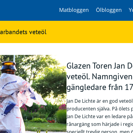
Matbloggen
Ölbloggen
Y
varbandets veteöl
Glazen Toren Jan D
veteöl. Namngiven 
gängledare från 17
Jan De Lichte är en god veteöl
producenten själva. På ölets p
Jan De Lichte var en ledare på
rånargäng som härjade i regio
speciellt trevlig person, men 