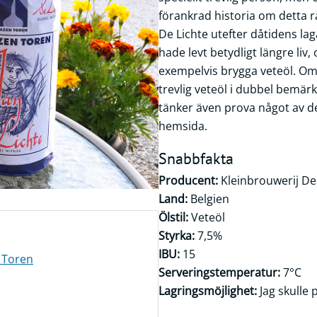
förankrad historia om detta r
De Lichte utefter dåtidens lag
hade levt betydligt längre liv
exempelvis brygga veteöl. Om 
trevlig veteöl i dubbel bemärk
tänker även prova något av d
hemsida.
Snabbfakta
Producent:
Kleinbrouwerij De
Land:
Belgien
Ölstil:
Veteöl
Styrka:
7,5%
IBU:
15
 Toren
Serveringstemperatur:
7°C
Lagringsmöjlighet:
Jag skulle 