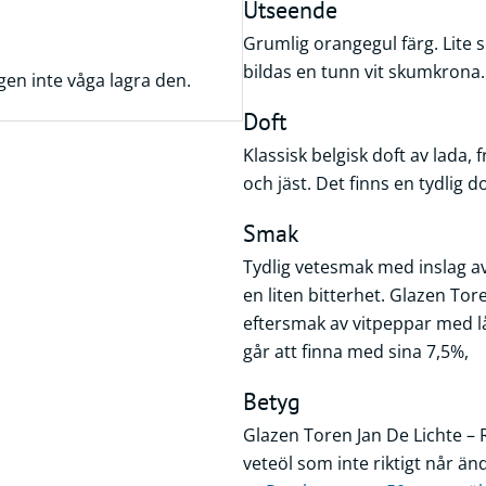
Utseende
Grumlig orangegul färg. Lite 
bildas en tunn vit skumkrona.
gen inte våga lagra den.
Doft
Klassisk belgisk doft av lada, f
och jäst. Det finns en tydlig d
Smak
Tydlig vetesmak med inslag av
en liten bitterhet. Glazen Tor
eftersmak av vitpeppar med l
går att finna med sina 7,5%,
Betyg
Glazen Toren Jan De Lichte – 
veteöl som inte riktigt når än