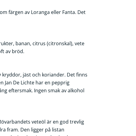
som färgen av Loranga eller Fanta. Det
rukter, banan, citrus (citronskal), vete
oft av bröd.
 kryddor, jäst och koriander. Det finns
en Jan De Lichte har en pepprig
ång eftersmak. Ingen smak av alkohol
Rövarbandets veteöl är en god trevlig
dra fram. Den ligger på listan