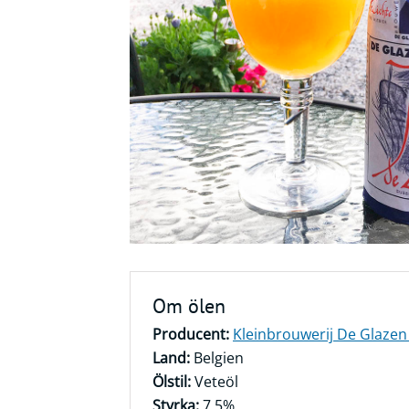
Frågor
&
svar
Ölprovning
YouTube
Om ölen
Producent:
Kleinbrouwerij De Glazen
Land:
Belgien
Ölstil:
Veteöl
Styrka:
7,5%