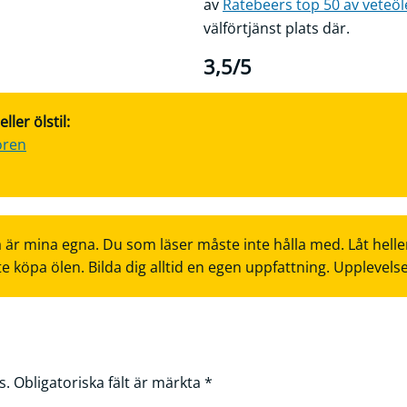
av
Ratebeers top 50 av veteöl
välförtjänst plats där.
3,5/5
ler ölstil:
oren
 är mina egna. Du som läser måste inte hålla med. Låt helle
te köpa ölen. Bilda dig alltid en egen uppfattning. Upplevels
s.
Obligatoriska fält är märkta
*