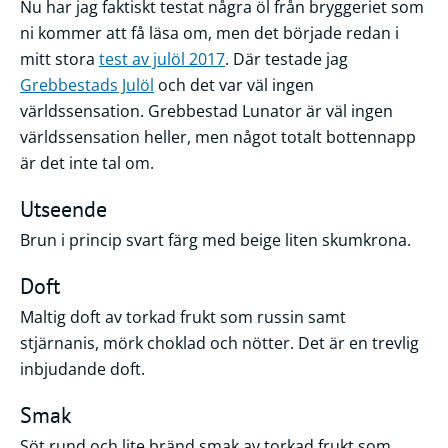
Nu har jag faktiskt testat några öl från bryggeriet som
ni kommer att få läsa om, men det började redan i
mitt stora
test av julöl 2017
. Där testade jag
Grebbestads Julöl
och det var väl ingen
världssensation. Grebbestad Lunator är väl ingen
världssensation heller, men något totalt bottennapp
är det inte tal om.
Utseende
Brun i princip svart färg med beige liten skumkrona.
Doft
Maltig doft av torkad frukt som russin samt
stjärnanis, mörk choklad och nötter. Det är en trevlig
inbjudande doft.
Smak
Söt rund och lite bränd smak av torkad frukt som