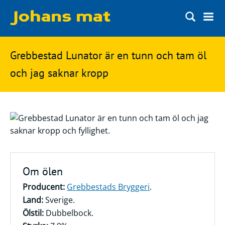
Matbloggen
Sök
Grebbestad Lunator är en tunn och tam öl
Innertemperaturer
på
och jag saknar kropp
Ingredienser
Johans
Matsnack
mat
Ölbloggen
Ölsnack
Sök
efter:
Topplistan
Om ölen
Bryggerier
Producent:
Grebbestads Bryggeri
.
Ölstilar
Land:
Sverige.
Ölstil:
Dubbelbock.
Kontakt