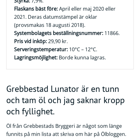
Styrka:
7,9%.
Flaskans bäst före:
April eller maj 2020 eller
Frågor
2021. Deras datumstämpel är oklar
&
(provsmakas 18 augusti 2018).
svar
Systembolagets beställningsnummer:
11866.
Ölprovning
Pris vid inköp:
29,90 kr.
Serveringstemperatur:
10°C – 12°C.
YouTube
Lagringsmöjlighet:
Borde kunna lagras.
Grebbestad Lunator är en tunn
och tam öl och jag saknar kropp
och fyllighet.
Öl från Grebbestads Bryggeri är något som länge
funnits på min lista att skriva om här på Ölbloggen.