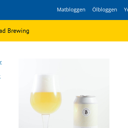
Matbloggen
Ölbloggen
Y
tad Brewing