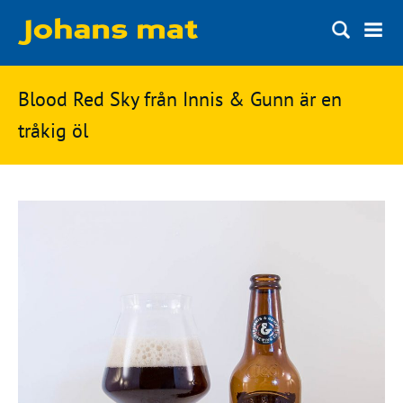
Matbloggen
Sök
Blood Red Sky från Innis & Gunn är en
Innertemperaturer
på
tråkig öl
Ingredienser
Johans
Matsnack
mat
Ölbloggen
Ölsnack
Sök
efter:
Topplistan
Bryggerier
Ölstilar
Kontakt