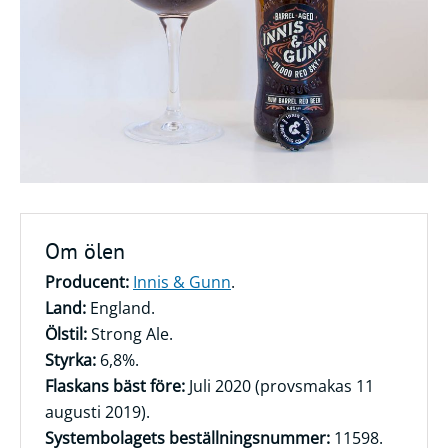
Frågor
&
svar
Ölprovning
YouTube
Om ölen
Producent:
Innis & Gunn
.
Land:
England.
Ölstil:
Strong Ale.
Styrka:
6,8%.
Flaskans bäst före:
Juli 2020 (provsmakas 11
augusti 2019).
Systembolagets beställningsnummer:
11598.