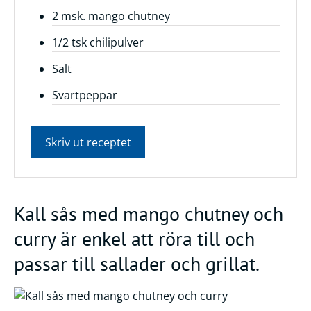
2 msk. mango chutney
Frågor
&
1/2 tsk chilipulver
svar
Salt
Ölprovning
Svartpeppar
YouTube
Skriv ut receptet
Kall sås med mango chutney och
curry är enkel att röra till och
passar till sallader och grillat.