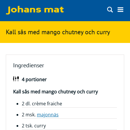
Matbloggen
Sök
Kall sås med mango chutney och curry
Innertemperaturer
på
Ingredienser
Johans
Matsnack
mat
Ingredienser
Ölbloggen
4 portioner
Ölsnack
Sök
efter:
Topplistan
Kall sås med mango chutney och curry
Bryggerier
2 dl. crème fraiche
Ölstilar
2 msk.
majonnäs
2 tsk. curry
Kontakt