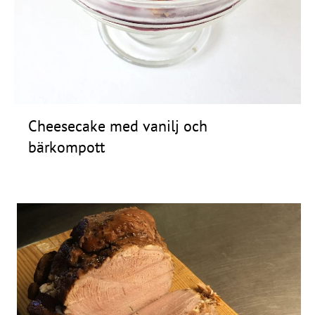
Frågor
&
svar
Ölprovning
YouTube
Cheesecake med vanilj och
bärkompott