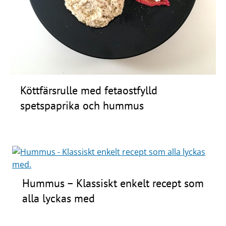
Frågor
&
svar
Ölprovning
YouTube
Köttfärsrulle med fetaostfylld
spetspaprika och hummus
Hummus – Klassiskt enkelt recept som
alla lyckas med