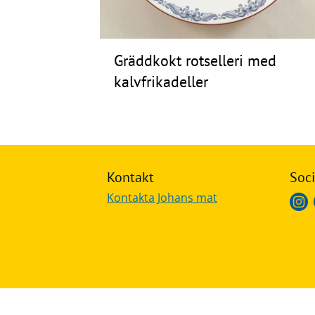
Frågor
&
Gräddkokt rotselleri med
svar
kalvfrikadeller
Ölprovning
YouTube
Kontakt
Soci
Kontakta Johans mat