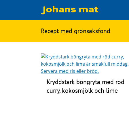
Matbloggen
Sök
Recept med
grönsaksfond
Innertemperaturer
på
Ingredienser
Johans
Matsnack
mat
Ölbloggen
Ölsnack
Kryddstark böngryta med röd
Sök
curry, kokosmjölk och lime
efter:
Topplistan
Bryggerier
Ölstilar
Kontakt