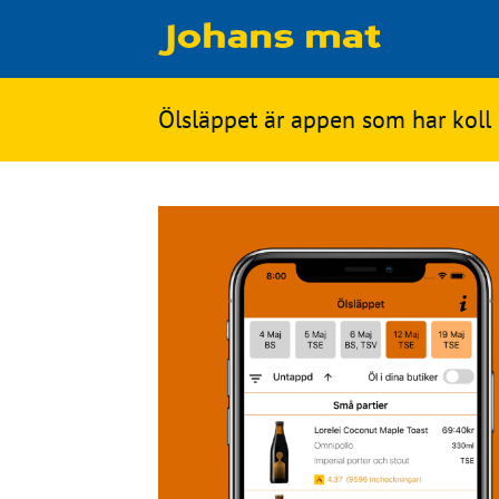
Matbloggen
Sök
Ölsläppet är appen som har koll
Innertemperaturer
på
Ingredienser
Johans
Matsnack
mat
Ölbloggen
Ölsnack
Sök
efter:
Topplistan
Bryggerier
Ölstilar
Kontakt