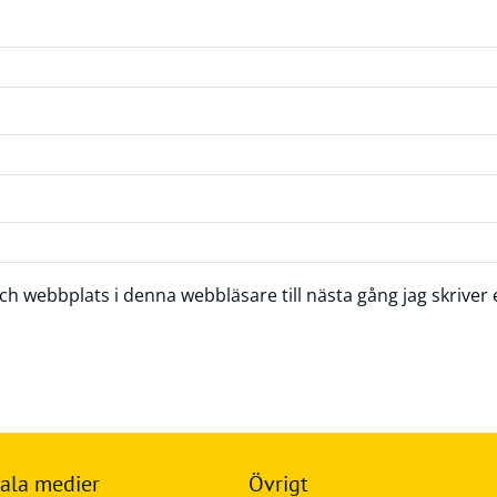
h webbplats i denna webbläsare till nästa gång jag skrive
ala medier
Övrigt