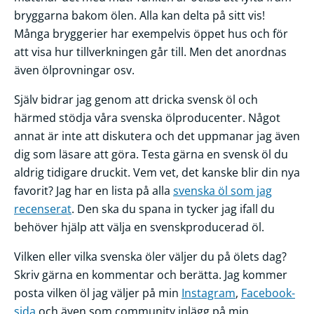
bryggarna bakom ölen. Alla kan delta på sitt vis!
Många bryggerier har exempelvis öppet hus och för
att visa hur tillverkningen går till. Men det anordnas
även ölprovningar osv.
Själv bidrar jag genom att dricka svensk öl och
härmed stödja våra svenska ölproducenter. Något
annat är inte att diskutera och det uppmanar jag även
dig som läsare att göra. Testa gärna en svensk öl du
aldrig tidigare druckit. Vem vet, det kanske blir din nya
favorit? Jag har en lista på alla
svenska öl som jag
recenserat
. Den ska du spana in tycker jag ifall du
behöver hjälp att välja en svenskproducerad öl.
Vilken eller vilka svenska öler väljer du på ölets dag?
Skriv gärna en kommentar och berätta. Jag kommer
posta vilken öl jag väljer på min
Instagram
,
Facebook-
sida
och även som community inlägg på min