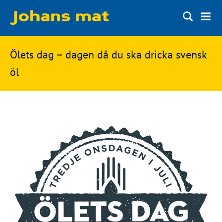
Matbloggen
Sök
Ölets dag – dagen då du ska dricka svensk
Innertemperaturer
på
öl
Ingredienser
Johans
Matsnack
mat
Ölbloggen
Ölsnack
Sök
efter:
Topplistan
Bryggerier
Ölstilar
Kontakt