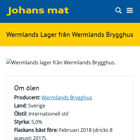
Matbloggen
Sök
Wermlands Lager från Wermlands Brygghus
Innertemperaturer
på
Ingredienser
Johans
Matsnack
mat
Ölbloggen
Ölsnack
Om ölen
Sök
efter:
Producent:
Wermlands Brygghus
Topplistan
Land:
Sverige
Bryggerier
Ölstil:
Internationell stil
Ölstilar
Styrka:
5,0%
Flaskans bäst före:
Februari 2018 (dricks 8
augusti 2017).
Kontakt