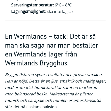
Serveringstemperatur:
6°C – 8°C
Frågor
Lagringsmöjlighet:
Ska inte lagras.
&
svar
Ölprovning
En Wermlands – tack! Det är så
YouTube
man ska säga när man beställer
en Wermlands lager från
Wermlands Brygghus.
Bryggmästaren synar resultatet och provar smaken.
Han är nöjd. Detta är en ljus, smakrik och maltig lager,
med aromatisk humlekaraktär samt en markerad
men balanserad beska. Maltsorterna är pilsner,
munich och carapale och humlen är amerikansk.
Så
står det på flaskans baksida.