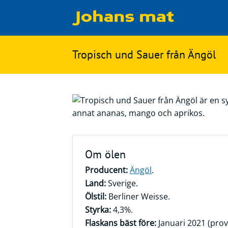
Matbloggen
Sök
Tropisch und Sauer från Ängöl
Innertemperaturer
på
Ingredienser
Johans
Matsnack
mat
Ölbloggen
Ölsnack
Sök
Om ölen
efter:
Topplistan
Producent:
Ängöl
.
Bryggerier
Land:
Sverige.
Ölstilar
Ölstil:
Berliner Weisse.
Styrka:
4,3%.
Flaskans bäst före:
Januari 2021 (prov
Kontakt