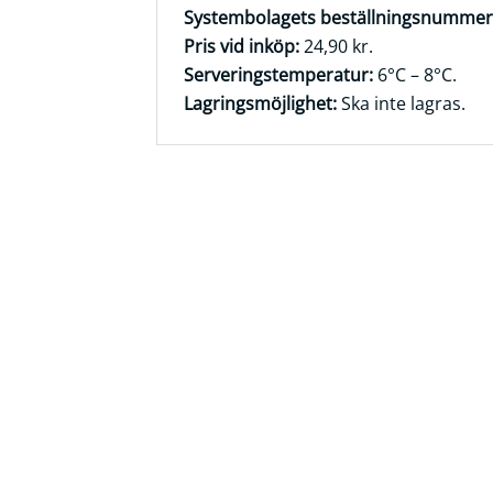
Systembolagets beställningsnummer
Frågor
Pris vid inköp:
24,90 kr.
&
Serveringstemperatur:
6°C – 8°C.
svar
Lagringsmöjlighet:
Ska inte lagras.
Ölprovning
YouTube