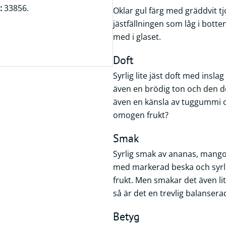
:
33856.
Oklar gul färg med gräddvit t
jästfällningen som låg i botten
med i glaset.
Doft
Syrlig lite jäst doft med insl
även en brödig ton och den dof
även en känsla av tuggummi oc
omogen frukt?
Smak
Syrlig smak av ananas, mang
med markerad beska och syrli
frukt. Men smakar det även l
så är det en trevlig balanser
Betyg