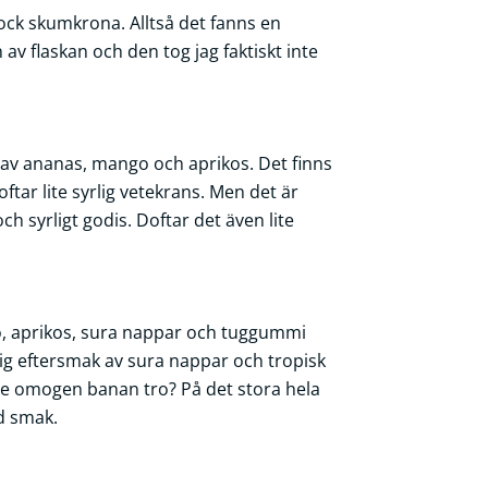
jock skumkrona. Alltså det fanns en
 av flaskan och den tog jag faktiskt inte
ag av ananas, mango och aprikos. Det finns
tar lite syrlig vetekrans. Men det är
h syrligt godis. Doftar det även lite
o, aprikos, sura nappar och tuggummi
g eftersmak av sura nappar och tropisk
ite omogen banan tro? På det stora hela
ad smak.