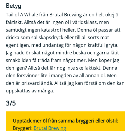
Betyg
Tail of A Whale från Brutal Brewing är en helt okej öl
faktiskt. Alltså det är ingen öl i världsklass, men
samtidigt ingen katastrof heller. Denna öl passar att
dricka som sällskapsdryck eller till all sorts mat
egentligen, med undantag för någon kraftfull gryta.
Jag hade önskat något mindre beska och gärna låtit
smakbilden få träda fram något mer. Men köper jag
den igen? Alltså det lär nog inte ske faktiskt. Denna
ölen försvinner lite i mängden av all annan öl. Men
den är prisvärd ändå. Alltså jag kan förstå om den kan
uppskattas av många.
3/5
Upptäck mer öl från samma bryggeri eller ölstil:
Bryggeri:
Brutal Brewing