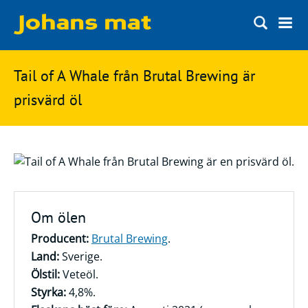
Matbloggen
Sök
Tail of A Whale från Brutal Brewing är
Innertemperaturer
på
prisvärd öl
Ingredienser
Johans
Matsnack
mat
Ölbloggen
Ölsnack
Sök
efter:
Om ölen
Topplistan
Producent:
Brutal Brewing
.
Bryggerier
Land:
Sverige.
Ölstilar
Ölstil:
Veteöl.
Styrka:
4,8%.
Kontakt