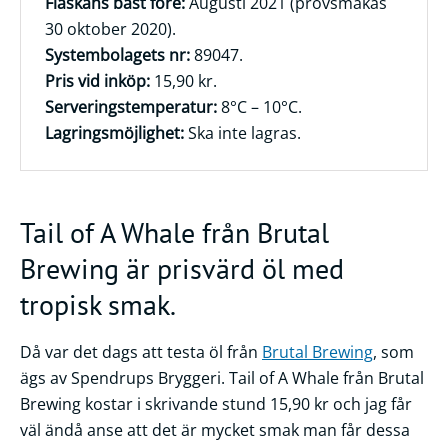
Flaskans bäst före:
Augusti 2021 (provsmakas
30 oktober 2020).
Frågor
Systembolagets nr:
89047.
&
Pris vid inköp:
15,90 kr.
svar
Serveringstemperatur:
8°C – 10°C.
Ölprovning
Lagringsmöjlighet:
Ska inte lagras.
YouTube
Tail of A Whale från Brutal
Brewing är prisvärd öl med
tropisk smak.
Då var det dags att testa öl från
Brutal Brewing
, som
ägs av Spendrups Bryggeri. Tail of A Whale från Brutal
Brewing kostar i skrivande stund 15,90 kr och jag får
väl ändå anse att det är mycket smak man får dessa